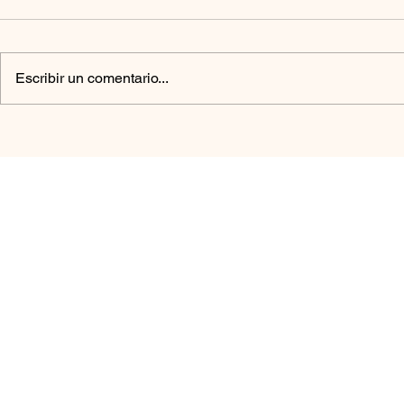
Escribir un comentario...
Diferencia entre
Pasto Espir
Endurecerse y
Herbicida
Fortalecerse